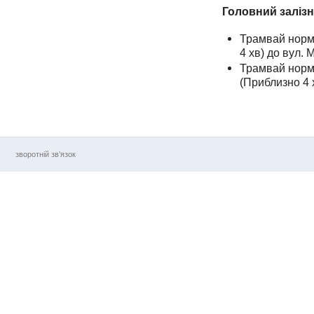
Головний залізн
Трамвай норме
4 хв) до вул.
Трамвай норме
(Приблизно 4 
зворотній зв’язок